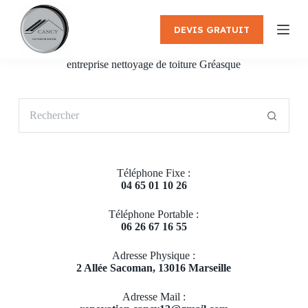
P
a
DEVIS GRATUIT
s
s
e
entreprise nettoyage de toiture Gréasque
r
a
u
Aucun
c
résultat
o
n
t
e
Téléphone Fixe :
n
04 65 01 10 26
u
Téléphone Portable :
06 26 67 16 55
Adresse Physique :
2 Allée Sacoman, 13016 Marseille
Adresse Mail :