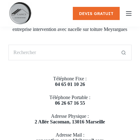
P
a
DEVIS GRATUIT
s
s
e
entreprise intervention avec nacelle sur toiture Meyrargues
r
a
u
Aucun
c
résultat
o
n
t
e
Téléphone Fixe :
n
04 65 01 10 26
u
Téléphone Portable :
06 26 67 16 55
Adresse Physique :
2 Allée Sacoman, 13016 Marseille
Adresse Mail :