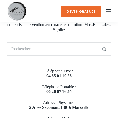
P
a
DEVIS GRATUIT
s
s
e
entreprise intervention avec nacelle sur toiture Mas-Blanc-des-
r
Alpilles
a
u
c
Aucun
o
résultat
n
t
e
n
Téléphone Fixe :
u
04 65 01 10 26
Téléphone Portable :
06 26 67 16 55
Adresse Physique :
2 Allée Sacoman, 13016 Marseille