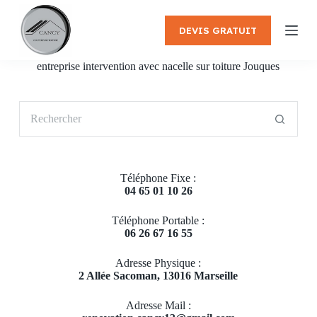
P
a
DEVIS GRATUIT
s
s
e
entreprise intervention avec nacelle sur toiture Jouques
r
a
u
Aucun
c
résultat
o
n
t
e
Téléphone Fixe :
n
04 65 01 10 26
u
Téléphone Portable :
06 26 67 16 55
Adresse Physique :
2 Allée Sacoman, 13016 Marseille
Adresse Mail :