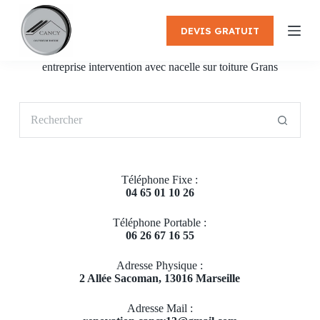
P
a
DEVIS GRATUIT
s
s
e
entreprise intervention avec nacelle sur toiture Grans
r
a
u
Aucun
c
résultat
o
n
t
e
Téléphone Fixe :
n
04 65 01 10 26
u
Téléphone Portable :
06 26 67 16 55
Adresse Physique :
2 Allée Sacoman, 13016 Marseille
Adresse Mail :