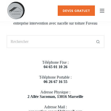
P
a
DEVIS GRATUIT
s
s
e
entreprise intervention avec nacelle sur toiture Fuveau
r
a
u
Aucun
c
résultat
o
n
t
e
Téléphone Fixe :
n
04 65 01 10 26
u
Téléphone Portable :
06 26 67 16 55
Adresse Physique :
2 Allée Sacoman, 13016 Marseille
Adresse Mail :