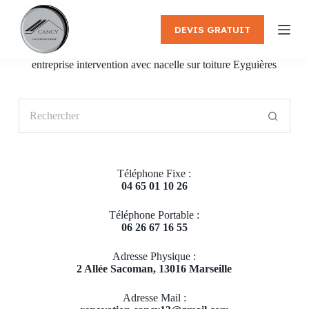
P
a
DEVIS GRATUIT
s
s
e
entreprise intervention avec nacelle sur toiture Eyguières
r
a
u
Aucun
c
résultat
o
n
t
e
Téléphone Fixe :
n
04 65 01 10 26
u
Téléphone Portable :
06 26 67 16 55
Adresse Physique :
2 Allée Sacoman, 13016 Marseille
Adresse Mail :