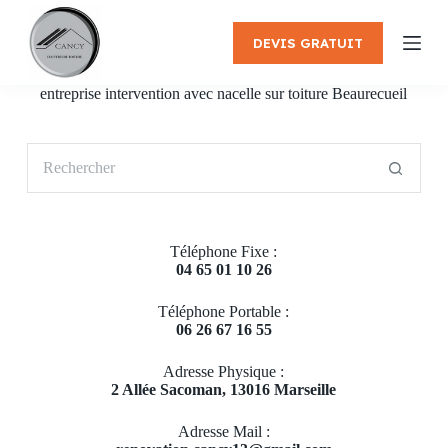
P
a
DEVIS GRATUIT
s
s
e
entreprise intervention avec nacelle sur toiture Beaurecueil
r
a
u
Aucun
c
résultat
o
n
t
e
Téléphone Fixe :
n
04 65 01 10 26
u
Téléphone Portable :
06 26 67 16 55
Adresse Physique :
2 Allée Sacoman, 13016 Marseille
Adresse Mail :