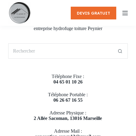
P
a
DEVIS GRATUIT
s
s
e
entreprise hydrofuge toiture Peynier
r
a
u
Aucun
c
résultat
o
n
t
e
Téléphone Fixe :
n
04 65 01 10 26
u
Téléphone Portable :
06 26 67 16 55
Adresse Physique :
2 Allée Sacoman, 13016 Marseille
Adresse Mail :