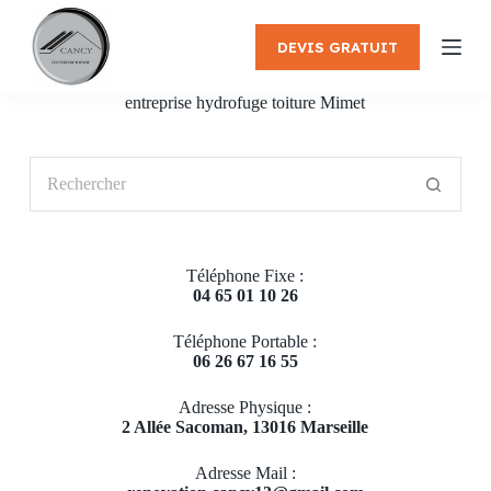
P
a
DEVIS GRATUIT
s
s
e
entreprise hydrofuge toiture Mimet
r
a
u
Aucun
c
résultat
o
n
t
e
Téléphone Fixe :
n
04 65 01 10 26
u
Téléphone Portable :
06 26 67 16 55
Adresse Physique :
2 Allée Sacoman, 13016 Marseille
Adresse Mail :