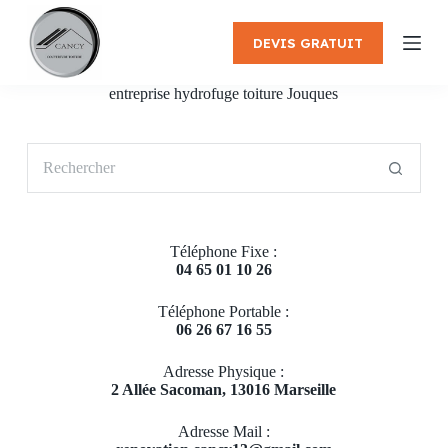
P
a
DEVIS GRATUIT
s
s
e
entreprise hydrofuge toiture Jouques
r
a
u
Aucun
c
résultat
o
n
t
e
Téléphone Fixe :
n
04 65 01 10 26
u
Téléphone Portable :
06 26 67 16 55
Adresse Physique :
2 Allée Sacoman, 13016 Marseille
Adresse Mail :