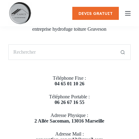
P
a
DEVIS GRATUIT
s
s
e
entreprise hydrofuge toiture Graveson
r
a
u
Aucun
c
résultat
o
n
t
e
Téléphone Fixe :
n
04 65 01 10 26
u
Téléphone Portable :
06 26 67 16 55
Adresse Physique :
2 Allée Sacoman, 13016 Marseille
Adresse Mail :