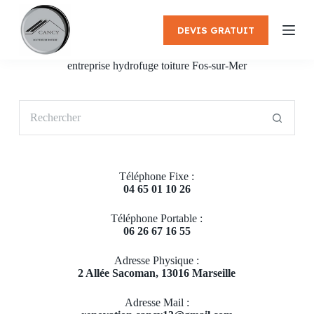
P
a
DEVIS GRATUIT
s
s
e
entreprise hydrofuge toiture Fos-sur-Mer
r
a
u
Aucun
c
résultat
o
n
t
e
Téléphone Fixe :
n
04 65 01 10 26
u
Téléphone Portable :
06 26 67 16 55
Adresse Physique :
2 Allée Sacoman, 13016 Marseille
Adresse Mail :