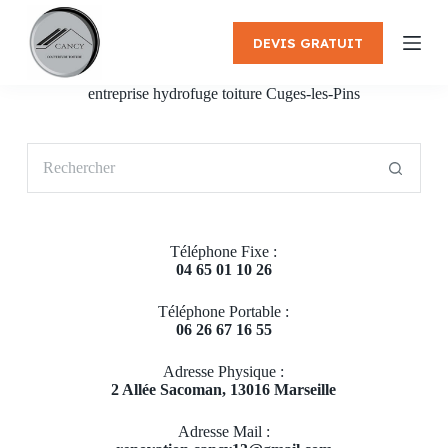
P
a
DEVIS GRATUIT
s
s
e
entreprise hydrofuge toiture Cuges-les-Pins
r
a
u
Aucun
c
résultat
o
n
t
e
Téléphone Fixe :
n
04 65 01 10 26
u
Téléphone Portable :
06 26 67 16 55
Adresse Physique :
2 Allée Sacoman, 13016 Marseille
Adresse Mail :