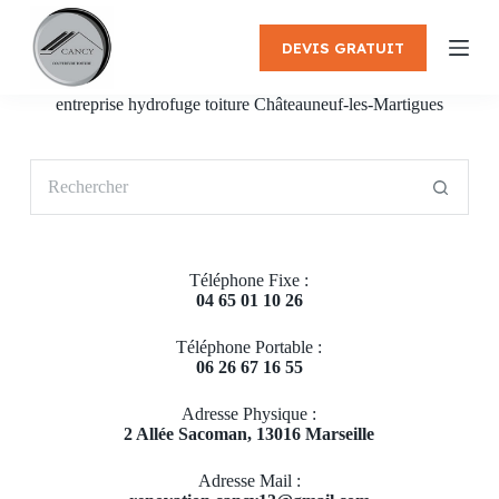
P
a
DEVIS GRATUIT
s
s
e
entreprise hydrofuge toiture Châteauneuf-les-Martigues
r
a
u
Aucun
c
résultat
o
n
t
e
Téléphone Fixe :
n
04 65 01 10 26
u
Téléphone Portable :
06 26 67 16 55
Adresse Physique :
2 Allée Sacoman, 13016 Marseille
Adresse Mail :