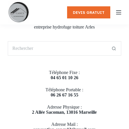
P
a
DEVIS GRATUIT
s
s
e
entreprise hydrofuge toiture Arles
r
a
u
Aucun
c
résultat
o
n
t
e
Téléphone Fixe :
n
04 65 01 10 26
u
Téléphone Portable :
06 26 67 16 55
Adresse Physique :
2 Allée Sacoman, 13016 Marseille
Adresse Mail :