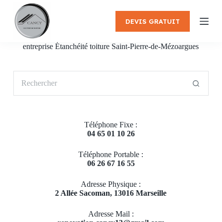
P
a
DEVIS GRATUIT
s
s
e
entreprise Étanchéité toiture Saint-Pierre-de-Mézoargues
r
a
u
Aucun
c
résultat
o
n
t
e
Téléphone Fixe :
n
04 65 01 10 26
u
Téléphone Portable :
06 26 67 16 55
Adresse Physique :
2 Allée Sacoman, 13016 Marseille
Adresse Mail :