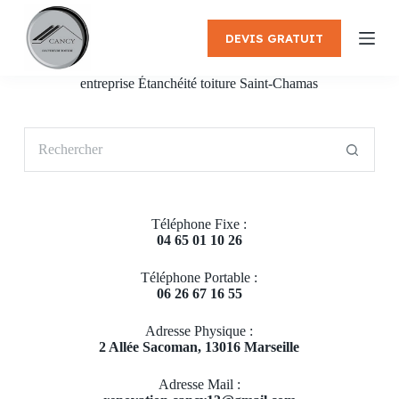
P
a
DEVIS GRATUIT
s
s
e
entreprise Étanchéité toiture Saint-Chamas
r
a
u
Aucun
c
résultat
o
n
t
e
Téléphone Fixe :
n
04 65 01 10 26
u
Téléphone Portable :
06 26 67 16 55
Adresse Physique :
2 Allée Sacoman, 13016 Marseille
Adresse Mail :