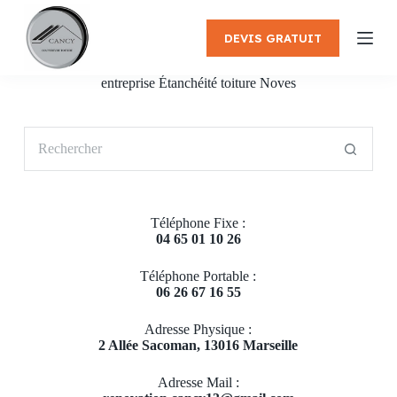
P
a
DEVIS GRATUIT
s
s
e
entreprise Étanchéité toiture Noves
r
a
u
Aucun
c
résultat
o
n
t
e
Téléphone Fixe :
n
04 65 01 10 26
u
Téléphone Portable :
06 26 67 16 55
Adresse Physique :
2 Allée Sacoman, 13016 Marseille
Adresse Mail :