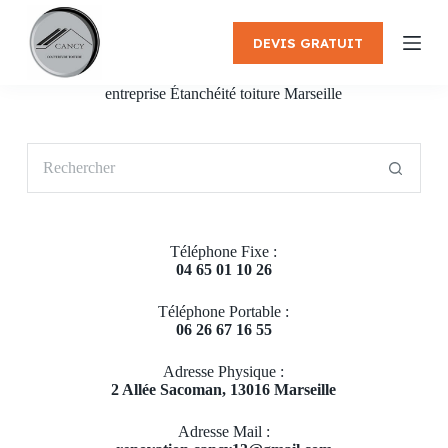
P
a
DEVIS GRATUIT
s
s
e
entreprise Étanchéité toiture Marseille
r
a
u
Aucun
c
résultat
o
n
t
e
Téléphone Fixe :
n
04 65 01 10 26
u
Téléphone Portable :
06 26 67 16 55
Adresse Physique :
2 Allée Sacoman, 13016 Marseille
Adresse Mail :