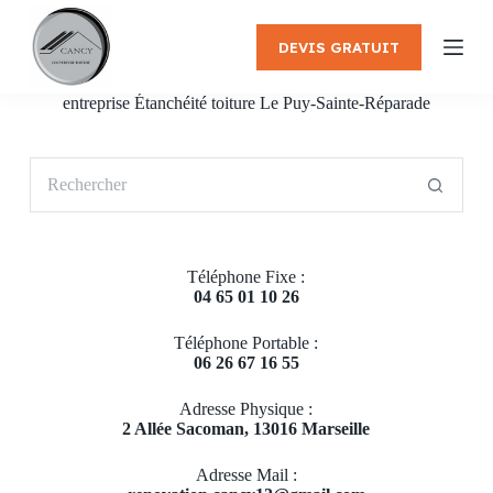
P
a
DEVIS GRATUIT
s
s
e
entreprise Étanchéité toiture Le Puy-Sainte-Réparade
r
a
u
Aucun
c
résultat
o
n
t
e
Téléphone Fixe :
n
04 65 01 10 26
u
Téléphone Portable :
06 26 67 16 55
Adresse Physique :
2 Allée Sacoman, 13016 Marseille
Adresse Mail :