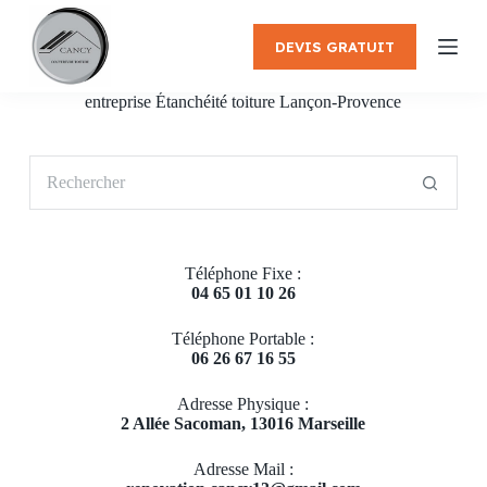
P
a
DEVIS GRATUIT
s
s
e
entreprise Étanchéité toiture Lançon-Provence
r
a
u
Aucun
c
résultat
o
n
t
e
Téléphone Fixe :
n
04 65 01 10 26
u
Téléphone Portable :
06 26 67 16 55
Adresse Physique :
2 Allée Sacoman, 13016 Marseille
Adresse Mail :