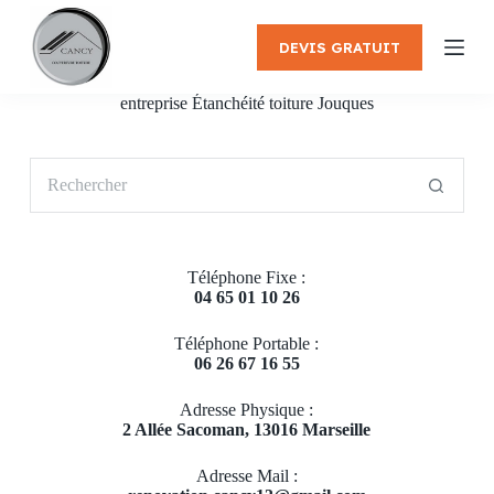
P
a
DEVIS GRATUIT
s
s
e
entreprise Étanchéité toiture Jouques
r
a
u
Aucun
c
résultat
o
n
t
e
Téléphone Fixe :
n
04 65 01 10 26
u
Téléphone Portable :
06 26 67 16 55
Adresse Physique :
2 Allée Sacoman, 13016 Marseille
Adresse Mail :