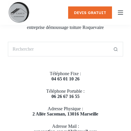
P
a
DEVIS GRATUIT
s
s
e
entreprise démoussage toiture Roquevaire
r
a
u
Aucun
c
résultat
o
n
t
e
Téléphone Fixe :
n
04 65 01 10 26
u
Téléphone Portable :
06 26 67 16 55
Adresse Physique :
2 Allée Sacoman, 13016 Marseille
Adresse Mail :