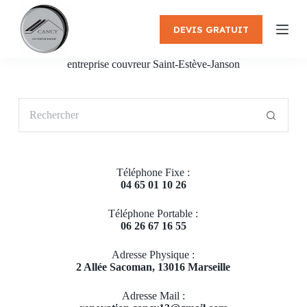
P
a
DEVIS GRATUIT
s
s
e
entreprise couvreur Saint-Estève-Janson
r
a
u
Aucun
c
résultat
o
n
t
e
Téléphone Fixe :
n
04 65 01 10 26
u
Téléphone Portable :
06 26 67 16 55
Adresse Physique :
2 Allée Sacoman, 13016 Marseille
Adresse Mail :