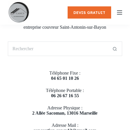
P
a
DEVIS GRATUIT
s
s
e
entreprise couvreur Saint-Antonin-sur-Bayon
r
a
u
Aucun
c
résultat
o
n
t
e
Téléphone Fixe :
n
04 65 01 10 26
u
Téléphone Portable :
06 26 67 16 55
Adresse Physique :
2 Allée Sacoman, 13016 Marseille
Adresse Mail :