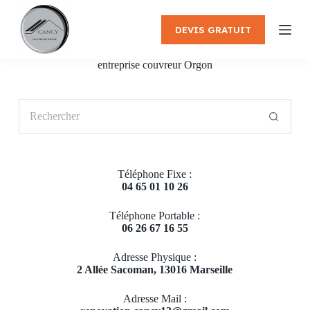
P
a
DEVIS GRATUIT
s
s
e
entreprise couvreur Orgon
r
a
u
Aucun
c
résultat
o
n
t
e
Téléphone Fixe :
n
04 65 01 10 26
u
Téléphone Portable :
06 26 67 16 55
Adresse Physique :
2 Allée Sacoman, 13016 Marseille
Adresse Mail :