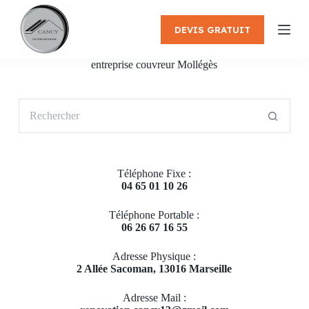
P
a
DEVIS GRATUIT
s
s
e
entreprise couvreur Mollégès
r
a
u
Aucun
c
résultat
o
n
t
e
Téléphone Fixe :
n
04 65 01 10 26
u
Téléphone Portable :
06 26 67 16 55
Adresse Physique :
2 Allée Sacoman, 13016 Marseille
Adresse Mail :