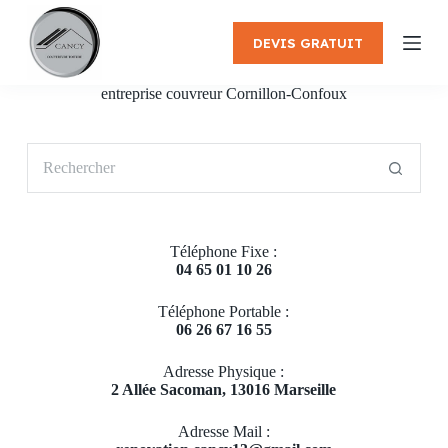
P
a
DEVIS GRATUIT
s
s
e
entreprise couvreur Cornillon-Confoux
r
a
u
Aucun
c
résultat
o
n
t
e
Téléphone Fixe :
n
04 65 01 10 26
u
Téléphone Portable :
06 26 67 16 55
Adresse Physique :
2 Allée Sacoman, 13016 Marseille
Adresse Mail :