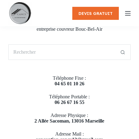
P
a
DEVIS GRATUIT
s
s
e
entreprise couvreur Bouc-Bel-Air
r
a
u
Aucun
c
résultat
o
n
t
e
Téléphone Fixe :
n
04 65 01 10 26
u
Téléphone Portable :
06 26 67 16 55
Adresse Physique :
2 Allée Sacoman, 13016 Marseille
Adresse Mail :