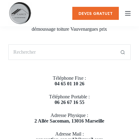
P
a
DEVIS GRATUIT
s
s
e
démoussage toiture Vauvenargues prix
r
a
u
Aucun
c
résultat
o
n
t
e
Téléphone Fixe :
n
04 65 01 10 26
u
Téléphone Portable :
06 26 67 16 55
Adresse Physique :
2 Allée Sacoman, 13016 Marseille
Adresse Mail :