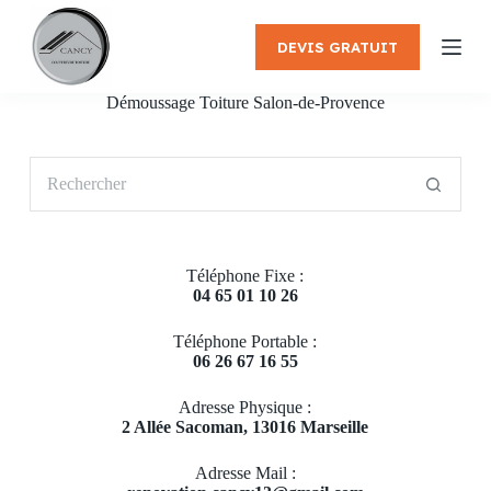
P
a
DEVIS GRATUIT
s
s
e
Démoussage Toiture Salon-de-Provence
r
a
u
Aucun
c
résultat
o
n
t
e
Téléphone Fixe :
n
04 65 01 10 26
u
Téléphone Portable :
06 26 67 16 55
Adresse Physique :
2 Allée Sacoman, 13016 Marseille
Adresse Mail :