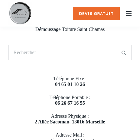
P
a
DEVIS GRATUIT
s
s
e
Démoussage Toiture Saint-Chamas
r
a
u
Aucun
c
résultat
o
n
t
e
Téléphone Fixe :
n
04 65 01 10 26
u
Téléphone Portable :
06 26 67 16 55
Adresse Physique :
2 Allée Sacoman, 13016 Marseille
Adresse Mail :