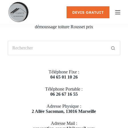
P
a
DEVIS GRATUIT
s
s
e
démoussage toiture Rousset prix
r
a
u
Aucun
c
résultat
o
n
t
e
Téléphone Fixe :
n
04 65 01 10 26
u
Téléphone Portable :
06 26 67 16 55
Adresse Physique :
2 Allée Sacoman, 13016 Marseille
Adresse Mail :