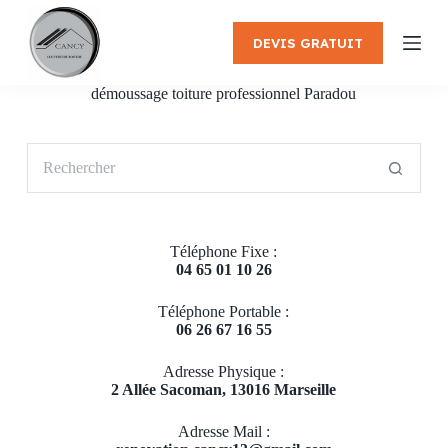
P
a
DEVIS GRATUIT
s
s
e
démoussage toiture professionnel Paradou
r
a
u
Aucun
c
résultat
o
n
t
e
Téléphone Fixe :
n
04 65 01 10 26
u
Téléphone Portable :
06 26 67 16 55
Adresse Physique :
2 Allée Sacoman, 13016 Marseille
Adresse Mail :