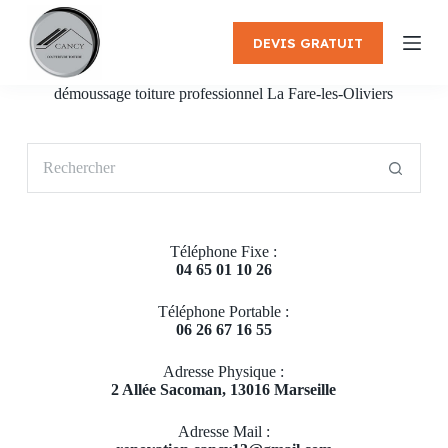
P
a
DEVIS GRATUIT
s
s
e
démoussage toiture professionnel La Fare-les-Oliviers
r
a
u
Aucun
c
résultat
o
n
t
e
Téléphone Fixe :
n
04 65 01 10 26
u
Téléphone Portable :
06 26 67 16 55
Adresse Physique :
2 Allée Sacoman, 13016 Marseille
Adresse Mail :