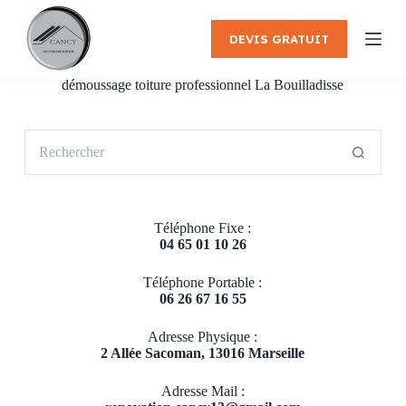
P
a
DEVIS GRATUIT
s
s
e
démoussage toiture professionnel La Bouilladisse
r
a
u
Aucun
c
résultat
o
n
t
e
Téléphone Fixe :
n
04 65 01 10 26
u
Téléphone Portable :
06 26 67 16 55
Adresse Physique :
2 Allée Sacoman, 13016 Marseille
Adresse Mail :