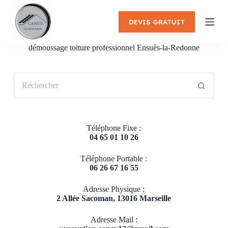
P
a
DEVIS GRATUIT
s
s
e
démoussage toiture professionnel Ensuès-la-Redonne
r
a
u
Aucun
c
résultat
o
n
t
e
Téléphone Fixe :
n
04 65 01 10 26
u
Téléphone Portable :
06 26 67 16 55
Adresse Physique :
2 Allée Sacoman, 13016 Marseille
Adresse Mail :