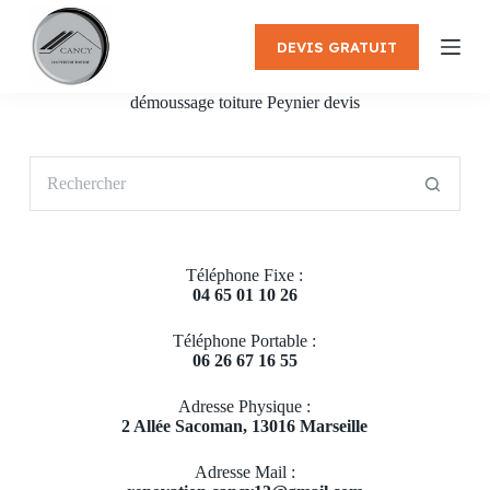
P
a
DEVIS GRATUIT
s
s
e
démoussage toiture Peynier devis
r
a
u
Aucun
c
résultat
o
n
t
e
Téléphone Fixe :
n
04 65 01 10 26
u
Téléphone Portable :
06 26 67 16 55
Adresse Physique :
2 Allée Sacoman, 13016 Marseille
Adresse Mail :