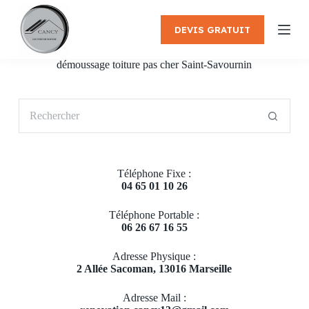
P
a
DEVIS GRATUIT
s
s
e
démoussage toiture pas cher Saint-Savournin
r
a
u
Aucun
c
résultat
o
n
t
e
Téléphone Fixe :
n
04 65 01 10 26
u
Téléphone Portable :
06 26 67 16 55
Adresse Physique :
2 Allée Sacoman, 13016 Marseille
Adresse Mail :