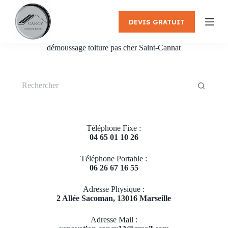
P
a
DEVIS GRATUIT
s
s
e
démoussage toiture pas cher Saint-Cannat
r
a
u
Aucun
c
résultat
o
n
t
e
Téléphone Fixe :
n
04 65 01 10 26
u
Téléphone Portable :
06 26 67 16 55
Adresse Physique :
2 Allée Sacoman, 13016 Marseille
Adresse Mail :