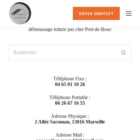
P
a
DEVIS GRATUIT
s
s
e
démoussage toiture pas cher Port-de-Bouc
r
a
u
Aucun
c
résultat
o
n
t
e
Téléphone Fixe :
n
04 65 01 10 26
u
Téléphone Portable :
06 26 67 16 55
Adresse Physique :
2 Allée Sacoman, 13016 Marseille
Adresse Mail :