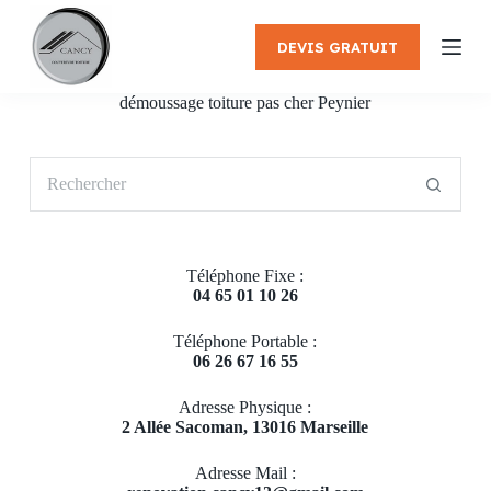
P
a
DEVIS GRATUIT
s
s
e
démoussage toiture pas cher Peynier
r
a
u
Aucun
c
résultat
o
n
t
e
Téléphone Fixe :
n
04 65 01 10 26
u
Téléphone Portable :
06 26 67 16 55
Adresse Physique :
2 Allée Sacoman, 13016 Marseille
Adresse Mail :