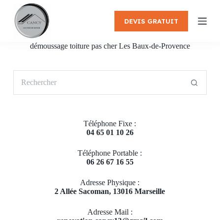
P
a
DEVIS GRATUIT
s
s
e
démoussage toiture pas cher Les Baux-de-Provence
r
a
u
Aucun
c
résultat
o
n
t
e
Téléphone Fixe :
n
04 65 01 10 26
u
Téléphone Portable :
06 26 67 16 55
Adresse Physique :
2 Allée Sacoman, 13016 Marseille
Adresse Mail :