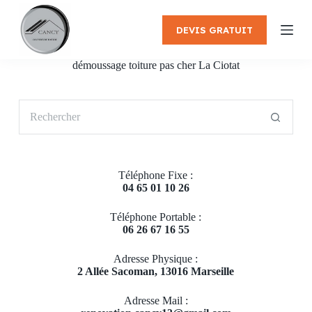
P
a
DEVIS GRATUIT
s
s
e
démoussage toiture pas cher La Ciotat
r
a
u
Aucun
c
résultat
o
n
t
e
Téléphone Fixe :
n
04 65 01 10 26
u
Téléphone Portable :
06 26 67 16 55
Adresse Physique :
2 Allée Sacoman, 13016 Marseille
Adresse Mail :