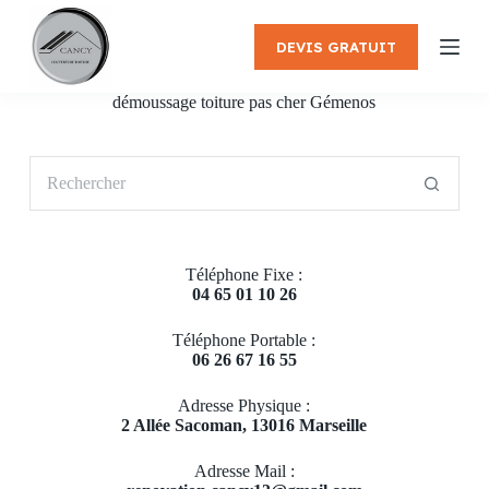
P
a
DEVIS GRATUIT
s
s
e
démoussage toiture pas cher Gémenos
r
a
u
Aucun
c
résultat
o
n
t
e
Téléphone Fixe :
n
04 65 01 10 26
u
Téléphone Portable :
06 26 67 16 55
Adresse Physique :
2 Allée Sacoman, 13016 Marseille
Adresse Mail :